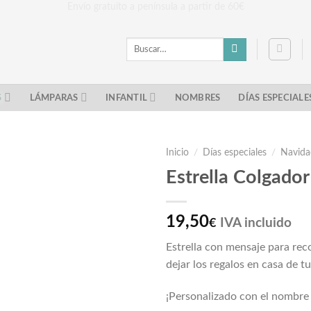
Envío gratuito a península a partir de 60€
Buscar
por:
S
LÁMPARAS
INFANTIL
NOMBRES
DÍAS ESPECIALE
Inicio
/
Días especiales
/
Navid
Estrella Colgador
19,50
IVA incluido
€
Estrella con mensaje para rec
dejar los regalos en casa de t
¡Personalizado con el nombre 