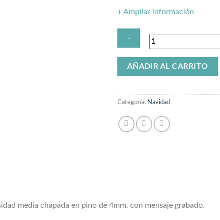
+ Ampliar información
Estrella
AÑADIR AL CARRITO
Colgador
cantidad
Categoría:
Navidad
sidad media chapada en pino de 4mm. con mensaje grabado.