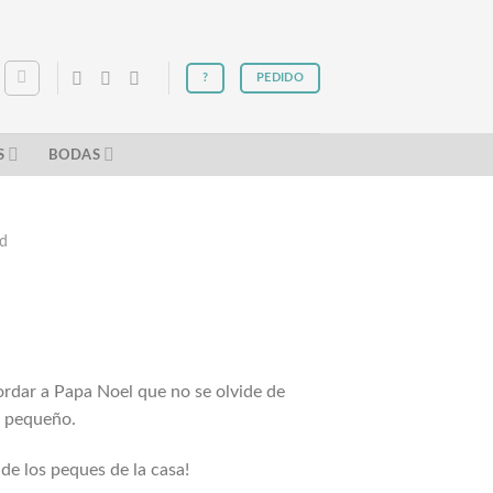
?
PEDIDO
S
BODAS
ad
ordar a Papa Noel que no se olvide de
u pequeño.
de los peques de la casa!