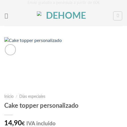
Saltar
Envío gratuito a península a partir de 60€
al
contenido
Inicio
/
Días especiales
Cake topper personalizado
14,90
IVA incluido
€