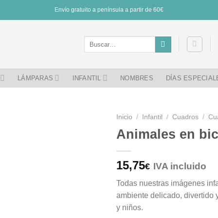
Envío gratuito a península a partir de 60€
Buscar
por:
LÁMPARAS
INFANTIL
NOMBRES
DÍAS ESPECIAL
Inicio
/
Infantil
/
Cuadros
/
Cu
Animales en bic
15,75
IVA incluido
€
Todas nuestras imágenes infa
ambiente delicado, divertido
y niños.