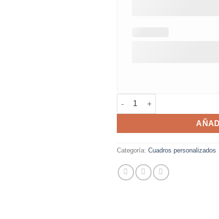
Animales en bici con flores ca
AÑAD
Categoría:
Cuadros personalizados