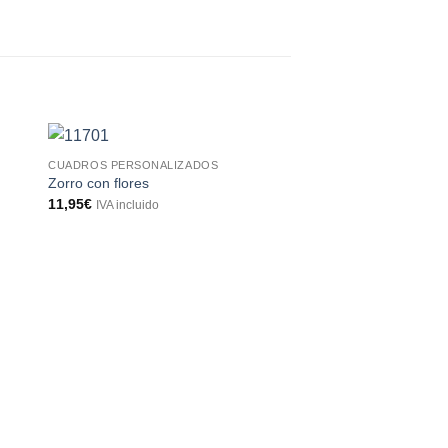
CUADROS PERSONALIZADOS
Zorro con flores
11,95
€
IVA incluido
CUADROS PERSONALI
Conejo con zanahori
11,95
€
IVA incluido