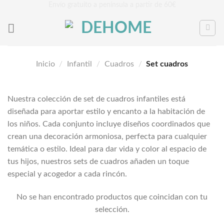
Saltar
Envío gratuito a península a partir de 60€
al
contenido
Inicio
/
Infantil
/
Cuadros
/
Set cuadros
Nuestra colección de set de cuadros infantiles está
diseñada para aportar estilo y encanto a la habitación de
los niños. Cada conjunto incluye diseños coordinados que
crean una decoración armoniosa, perfecta para cualquier
temática o estilo. Ideal para dar vida y color al espacio de
tus hijos, nuestros sets de cuadros añaden un toque
especial y acogedor a cada rincón.
No se han encontrado productos que coincidan con tu
selección.