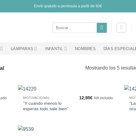
Envío gratuito a península a partir de 60€
Buscar
por:
LÁMPARAS
INFANTIL
NOMBRES
DÍAS ESPECIAL
Mostrando los 5 result
al
12,95
€
MOTIVACIONAL
MO
luido
IVA incluido
“Y cuando menos lo
“La
esperas todo sale bien”
oc