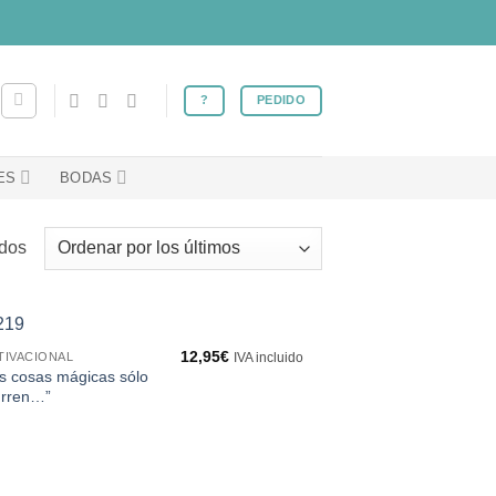
?
PEDIDO
ES
BODAS
Ordenado
ados
por
los
últimos
12,95
€
TIVACIONAL
IVA incluido
s cosas mágicas sólo
urren…”