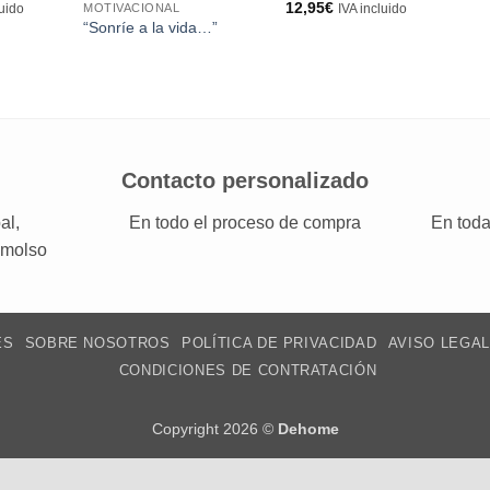
12,95
€
MOTIVACIONAL
luido
IVA incluido
“Sonríe a la vida…”
Contacto personalizado
al,
En todo el proceso de compra
En toda
emolso
ES
SOBRE NOSOTROS
POLÍTICA DE PRIVACIDAD
AVISO LEGAL
CONDICIONES DE CONTRATACIÓN
Copyright 2026 ©
Dehome