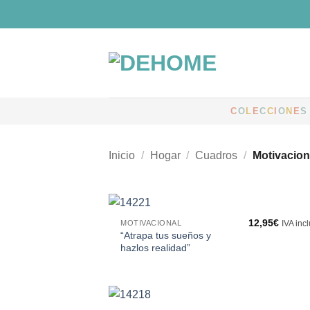
Saltar
al
contenido
C
O
L
E
C
C
I
O
N
E
S
Inicio
/
Hogar
/
Cuadros
/
Motivacion
12,95
€
MOTIVACIONAL
IVA inc
“Atrapa tus sueños y
hazlos realidad”